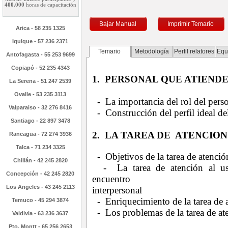
400.000
horas de capacitación
Bajar Manual
Imprimir Temario
Arica - 58 235 1325
Iquique - 57 236 2371
Temario
Metodología
Perfil relatores
Equ
Antofagasta - 55 253 9699
Copiapó - 52 235 4343
1. PERSONAL QUE ATIENDE
La Serena - 51 247 2539
Ovalle - 53 235 3113
- La importancia del rol del perso
Valparaiso - 32 276 8416
- Construcción del perfil ideal de
Santiago - 22 897 3478
2. LA TAREA DE ATENCION
Rancagua - 72 274 3936
Talca - 71 234 3325
- Objetivos de la tarea de atenció
Chillán - 42 245 2820
- La tarea de atención al us
Concepción - 42 245 2820
encuentro
Los Angeles - 43 245 2113
interpersonal
- Enriquecimiento de la tarea de a
Temuco - 45 294 3874
- Los problemas de la tarea de ate
Valdivia - 63 236 3637
Pto. Montt - 65 256 2653