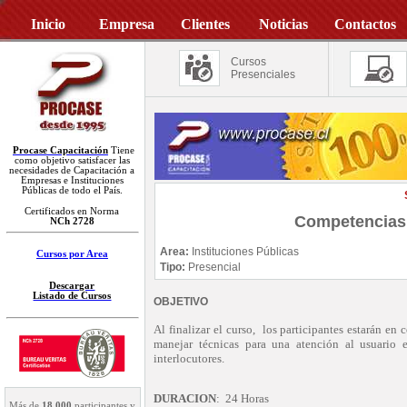
Inicio
Empresa
Clientes
Noticias
Contactos
Cursos
Presenciales
Procase Capacitación
Tiene
como objetivo satisfacer las
necesidades de Capacitación a
Empresas e Instituciones
Públicas de todo el País.
Certificados en Norma
Competencias 
NCh 2728
Area:
Instituciones Públicas
Cursos por Area
Tipo:
Presencial
Descargar
Listado de Cursos
OBJETIVO
Al finalizar el curso, los participantes estarán en
manejar técnicas para una atención al usuario e
interlocutores.
DURACION
: 24 Horas
Más de
18.000
participantes y