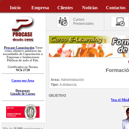
Inicio
Empresa
Clientes
Noticias
Contactos
Cursos
Presenciales
Procase Capacitación
Tiene
como objetivo satisfacer las
necesidades de Capacitación a
Empresas e Instituciones
Públicas de todo el País.
Certificados en Norma
Formació
NCh 2728
Area:
Administración
Cursos por Area
Tipo:
A distancia
Descargar
Listado de Cursos
OBJETIVO
Vea el Mód
Más de
18.000
participantes y