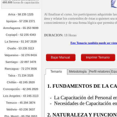
400.000
horas de capacitación
Al finalizar el curso, los participantes adquirirán l
Arica - 58 235 1325
área y relatar los contenidos de éstas a quienes se
Iquique - 57 236 2371
conocimientos y de una forma lógica que permita o
Antofagasta - 55 253 9699
Copiapó - 52 235 4343
DURACION:
18 Horas
La Serena - 51 247 2539
Este Temario también puede ser vist
Ovalle - 53 235 3113
Valparaiso - 32 276 8416
Bajar Manual
Imprimir Temario
Santiago - 22 897 3478
Rancagua - 72 274 3936
Temario
Metodología
Perfil relatores
Equ
Talca - 71 234 3325
Chillán - 42 245 2820
1. FUNDAMENTOS DE LA C
Concepción - 42 245 2820
Los Angeles - 43 245 2113
- La Capacitación del Personal e
- Necesidades de Capacitación en
Temuco - 45 294 3874
Valdivia - 63 236 3637
2. NATURALEZA Y FUNCIO
Pto. Montt - 65 256 2653