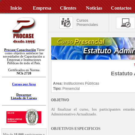
Inicio
Empresa
Clientes
Noticias
Contactos
Cursos
Presenciales
Procase Capacitación
Tiene
como objetivo satisfacer las
necesidades de Capacitación a
Empresas e Instituciones
Públicas de todo el País.
Certificados en Norma
Estatuto 
NCh 2728
Area:
Instituciones Públicas
Cursos por Area
Tipo:
Presencial
Descargar
Listado de Cursos
OBJETIVO
Al finalizar el curso, los participantes estar
Administrativo Actualizado.
OBJETIVOS ESPECIFICOS
Más de
18.000
participantes y