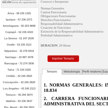
Conocer e Interpretar:
400.000
horas de capacitación
Normas Generales
Carrera Funcionaria
Arica - 58 235 1325
Obligaciones Funcionarias
Iquique - 57 236 2371
Derechos Funcionarios
Responsabilidad Administrativa
Antofagasta - 55 253 9699
Cesación de Funciones
Extinción de la Responsabilidad Administrativa
Copiapó - 52 235 4343
Probidad Administrativa
La Serena - 51 247 2539
Ovalle - 53 235 3113
DURACION
: 20 Horas
Valparaiso - 32 276 8416
Santiago - 22 897 3478
Imprimir Temario
Rancagua - 72 274 3936
Talca - 71 234 3325
Temario
Metodología
Perfil relatores
Equ
Chillán - 42 245 2820
Concepción - 42 245 2820
1. NORMAS GENERALES: I
Los Angeles - 43 245 2113
18.834
Temuco - 45 294 3874
2. CARRERA FUNCIONAR
Valdivia - 63 236 3637
ADMINISTRATIVA DEL SEC
Pto. Montt - 65 256 2653