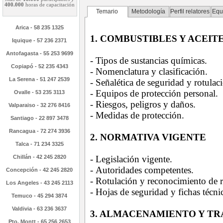
400.000
horas de capacitación
Temario
Metodología
Perfil relatores
Equ
Arica - 58 235 1325
1. COMBUSTIBLES Y ACEIT
Iquique - 57 236 2371
Antofagasta - 55 253 9699
- Tipos de sustancias químicas.
Copiapó - 52 235 4343
- Nomenclatura y clasificación.
La Serena - 51 247 2539
- Señalética de seguridad y rotulac
- Equipos de protección personal.
Ovalle - 53 235 3113
- Riesgos, peligros y daños.
Valparaiso - 32 276 8416
- Medidas de protección.
Santiago - 22 897 3478
Rancagua - 72 274 3936
2. NORMATIVA VIGENTE
Talca - 71 234 3325
Chillán - 42 245 2820
- Legislación vigente.
-
Autoridades competentes.
Concepción - 42 245 2820
-
Rotulación y
reconocimiento
de
Los Angeles - 43 245 2113
-
Hojas de
seguridad
y
fichas
técni
Temuco - 45 294 3874
Valdivia - 63 236 3637
3. ALMACENAMIENTO Y T
Pto. Montt - 65 256 2653