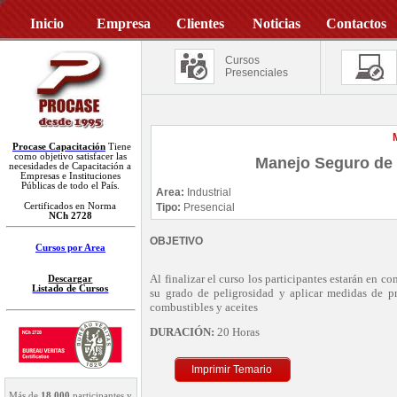
Inicio
Empresa
Clientes
Noticias
Contactos
Cursos
Presenciales
Procase Capacitación
Tiene
como objetivo satisfacer las
Manejo Seguro de 
necesidades de Capacitación a
Empresas e Instituciones
Públicas de todo el País.
Area:
Industrial
Certificados en Norma
Tipo:
Presencial
NCh 2728
OBJETIVO
Cursos por Area
Al finalizar el curso los participantes estarán en c
Descargar
Listado de Cursos
su grado de peligrosidad y aplicar medidas de p
combustibles y aceites
D
URACIÓN:
20
Horas
Imprimir Temario
Más de
18.000
participantes y