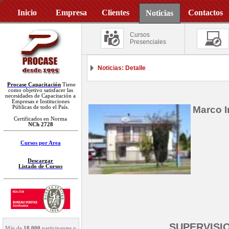
Inicio
Empresa
Clientes
Contactos
Noticias
Cursos
Presenciales
Noticias: Detalle
Procase Capacitación
Tiene
como objetivo satisfacer las
necesidades de Capacitación a
Empresas e Instituciones
Públicas de todo el País.
Marco I
Certificados en Norma
NCh 2728
Cursos por Area
Descargar
Listado de Cursos
SUPERVISI
Más de
18.000
participantes y