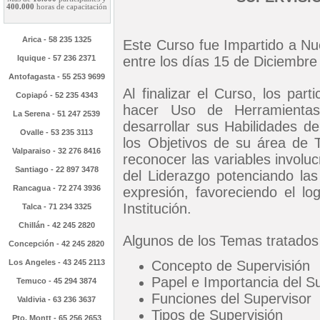
400.000
horas de capacitación
Arica - 58 235 1325
Este Curso fue Impartido a Nue
Iquique - 57 236 2371
entre los días 15 de Diciembre
Antofagasta - 55 253 9699
Al finalizar el Curso, los par
Copiapó - 52 235 4343
hacer Uso de Herramientas
La Serena - 51 247 2539
desarrollar sus Habilidades de
Ovalle - 53 235 3113
los Objetivos de su área de
Valparaiso - 32 276 8416
reconocer las variables involuc
Santiago - 22 897 3478
del Liderazgo potenciando las
Rancagua - 72 274 3936
expresión, favoreciendo el l
Institución.
Talca - 71 234 3325
Chillán - 42 245 2820
Algunos de los Temas tratados
Concepción - 42 245 2820
Los Angeles - 43 245 2113
Concepto de Supervisión
Papel e Importancia del S
Temuco - 45 294 3874
Funciones del Supervisor
Valdivia - 63 236 3637
Tipos de Supervisión
Pto. Montt - 65 256 2653